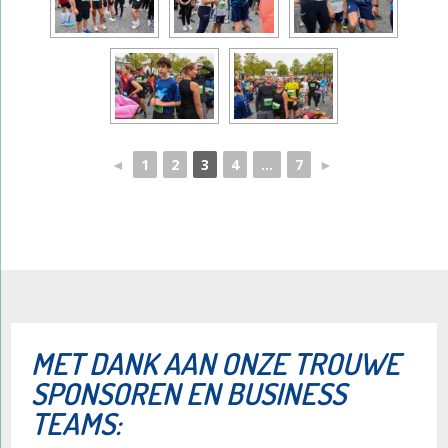
◄
1
2
3
4
...
7
►
​MET DANK AAN ONZE TROUWE
SPONSOREN EN BUSINESS
TEAMS: