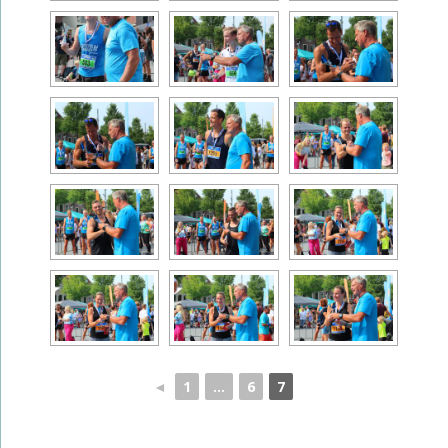
◄
1
...
6
7